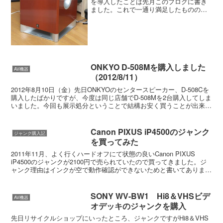
を導入したことは先月このブログに書き
ました。これで一通り満足したもののや
っぱりウーファーがしっくり来ないので
買い換えたいなと思っていたところ、状
態のよい中古のYAMAHA YST-SW3...
ONKYO D-508Mを購入しました
AV機器
（2012/8/11）
2012年8月10日（金）先日ONKYOのセンタースピーカー、D-508Cを
購入したばかりですが、今度は同じ店舗でD-508Mを2台購入してしま
いました。今回も展示処分ということで結構お安く買うことが出来ま
した。（展示品ということで3枚目の...
Canon PIXUS iP4500のジャンク
ジャンク購入記
を買ってみた
2011年11月、よく行くハードオフにて状態の良いCanon PIXUS
iP4500のジャンクが2100円で売られていたので買ってきました。ジ
ャンク理由はインクが空で動作確認ができないためと書いてありまし
た。これでジャンクなのかさて、なぜ...
SONY WV-BW1 Hi8＆VHSビデ
AV機器
オデッキのジャンクを購入
先日リサイクルショップにいったところ、ジャンクですがHi8＆VHS