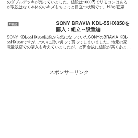
のダブルデッキが売っていました。値段は1000円でリモコンはある
が取説はなく本体の小キズもちょっと目立つ状態です。Hi8が正常な
ら昔のホームビデオのデジタル化ができるので買っ...
SONY BRAVIA KDL-55HX850を
AV機器
購入：組立～設置編
SONY KDL-55HX850以前から気になっていたSONYのBRAVIA KDL-
55HX850ですが…ついに思い切って買ってしまいました。地元の家
電量販店での購入も考えていましたが、ど田舎故に値段が高くあまり
値引きも期待できそうになか...
スポンサーリンク