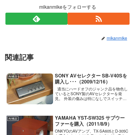
mikanmikeをフォローする
mikanmike
関連記事
SONY AVセレクター SB-V40Sを
AV機器
購入し･･･（2009/12/16）
適当にハードオフのジャンク品を物色し
ているとSONY製のAVセレクターを発
見。 外装の傷みは特になしでスイッチ類
もまぁ良好。値段は315円でした。 まぁ
315円なら動かなくてもいいよな？
4系統の入力端子があ...
YAMAHA YST-SW325 サブウー
AV機器
ファーを購入（2011/8/9）
ONKYOのAVアンプ、TX-SA605とD-305C