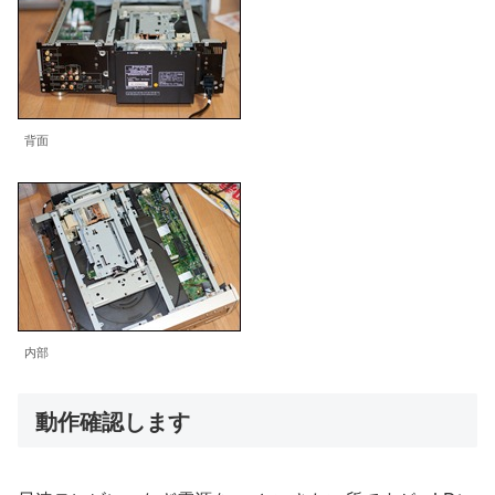
背面
内部
動作確認します