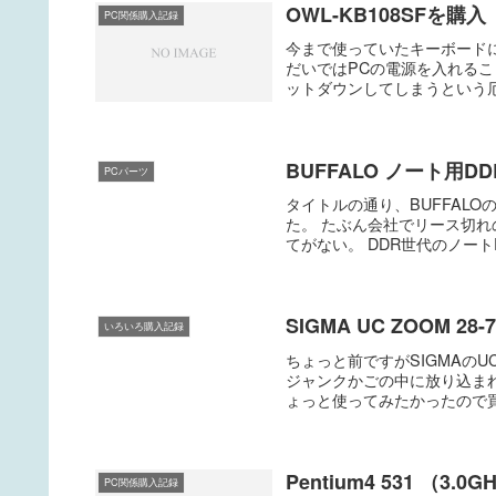
OWL-KB108SFを購入（
PC関係購入記録
今まで使っていたキーボードに
だいではPCの電源を入れる
ットダウンしてしまうという厄介
BUFFALO ノート用DD
PCパーツ
タイトルの通り、BUFFALO
た。 たぶん会社でリース切
てがない。 DDR世代のノートP
SIGMA UC ZOOM 28-
いろいろ購入記録
ちょっと前ですがSIGMAのUC 
ジャンクかごの中に放り込まれ
ょっと使ってみたかったので買
Pentium4 531 （3.
PC関係購入記録