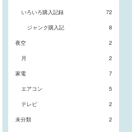
いろいろ購入記録
72
ジャンク購入記
8
夜空
2
月
2
家電
7
エアコン
5
テレビ
2
未分類
2