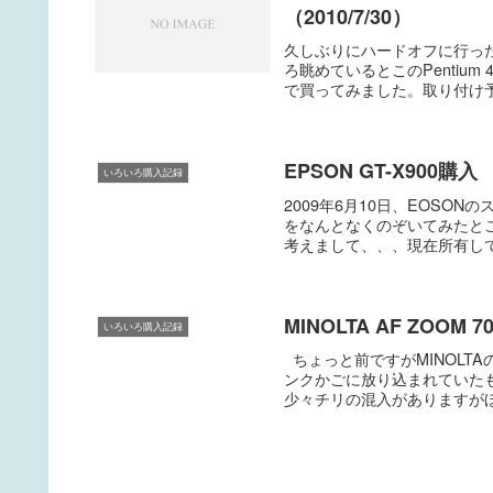
（2010/7/30）
久しぶりにハードオフに行っ
ろ眺めているとこのPentium
で買ってみました。取り付け予定
EPSON GT-X900購入
いろいろ購入記録
2009年6月10日、EOSON
をなんとなくのぞいてみたとこ
考えまして、、、現在所有している
MINOLTA AF ZOOM 7
いろいろ購入記録
ちょっと前ですがMINOLTAのA
ンクかごに放り込まれていた
少々チリの混入がありますがほか