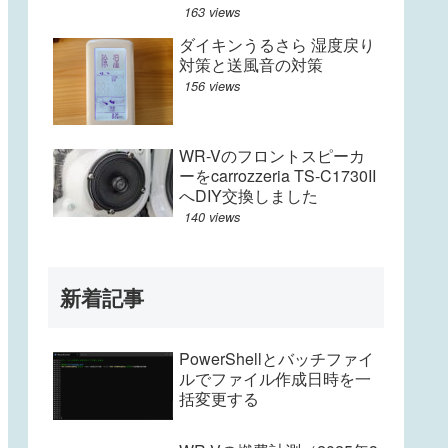
163 views
ダイキンうるさら 湿度戻り
対策と送風音の対策
156 views
WR-Vのフロントスピーカ
ーをcarrozzeria TS-C1730II
へDIY交換しました
140 views
新着記事
PowerShellとバッチファイ
ルでファイル作成日時を一
括変更する