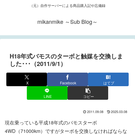
（元）自作サーバーによる商品購入記や忘備録
mikanmike ～Sub Blog～
H18年式バモスのターボと触媒を交換しま
した･･･（2011/9/1）
X
Facebook
はてブ
LINE
コピー
2011.09.08
2025.03.08
現在乗っている平成18年式のバモスターボ
4WD（71000km）ですがターボを交換しなければならな