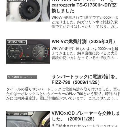
carrozzeria TS-C1730IIへDIY交
換しました
WR-Vが納車されて1週間ですが500kmほ
ど走りました。純ガソリン車で比較的安
価ですが走りはしっかりしており、ガソ
リンが高いのについついドライブに出か
けたくなってしまいます。今回はフロン
トスピーカーをDIYで交換してみたのでそ
WR-Vの燃費計測（2025年3月）
HONDA WR-V
の記録です。...
WR-Vの走行距離もいよいよ2000kmを超
えてきました。納車直後に比べると大分
普段の使い方になっているので現在の満
タン法で16.0km前後が冷房を使用しない
時期の私の燃費と言えそうです。上の写
真は給油直前のメーターの平均燃費で
す。これを満...
サンバートラックに電波時計を。
SUBARU サンバートラック
FIZZ-790（2009/11/29）
タイトルの通りサンバートラックに電波時計を取り付けました。買っ
たのはナポレックスというメーカーのFizz-790という製品。時計のほ
かには内外温度計、電圧計機能がついています。 これと似たような
製品はすでにバモスで取り付けたことがあります。...
VIVIOのCDプレーヤーを交換しま
SUBARU VIVIO
した。（2009/11/28）
先日納車されたサンバートラックはディ