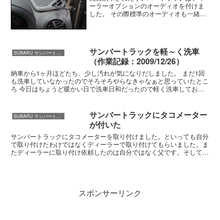
ーラーオプションのオーディオを付けま
した。 その際標準のオーディオも一緒に
くださいとお願いしておきました。 こ
の純正オーディオの取り付け先は･･･ っ
というと当然スバルの車になるでしょ
う。 実はう...
サンバートラックを軽～く洗車
SUBARU サンバートラック
（作業記録：2009/12/26）
納車から1ヶ月ほどたち、少し汚れが気になりだしました。 まだ1回
も洗車していなかったのでそろそろやらなきゃなぁと思っていたとこ
ろ 今日はちょうど暖かい日で洗車日和だったので軽く洗車しておき
ました。 作業記録 高圧洗浄機で下回り・ボデ...
サンバートラックにタコメーター
SUBARU サンバートラック
が付いた
サンバートラックにタコメーターを取り付けました。といっても自分
で取り付けたわけではなくディーラーで取り付けてもらいました。ま
たディーラーに取り付け依頼したのは自分ではなく父です。そしてそ
のディーラーはスバルではなくホンダです。ディーラーに知...
スポンサーリンク