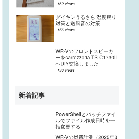
162 views
ダイキンうるさら 湿度戻り
対策と送風音の対策
156 views
WR-Vのフロントスピーカ
ーをcarrozzeria TS-C1730II
へDIY交換しました
136 views
新着記事
PowerShellとバッチファイ
ルでファイル作成日時を一
括変更する
WR-Vの燃費計測（2025年3