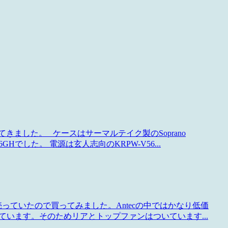
ました。 ケースはサーマルテイク製のSoprano
56GHでした。 電源は玄人志向のKRPW-V56...
90円で売っていたので買ってみました。Antecの中ではかなり低価
います。そのためリアとトップファンはついています...