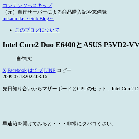
コンテンツへスキップ
（元）自作サーバーによる商品購入記や忘備録
mikanmike ～Sub Blog～
このブログについて
Intel Core2 Duo E6400とASUS P5VD2-V
自作PC
X
Facebook
はてブ
LINE
コピー
2009.07.18
2022.03.16
先日知り合いからマザーボードとCPUのセット、Intel Core2 Du
早速箱を開けてみると・・・非常にタバコくさい。