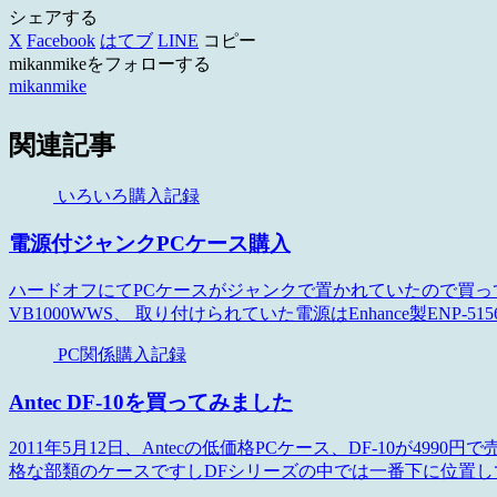
シェアする
X
Facebook
はてブ
LINE
コピー
mikanmikeをフォローする
mikanmike
関連記事
いろいろ購入記録
電源付ジャンクPCケース購入
ハードオフにてPCケースがジャンクで置かれていたので買ってき
VB1000WWS、 取り付けられていた電源はEnhance製ENP-51
PC関係購入記録
Antec DF-10を買ってみました
2011年5月12日、Antecの低価格PCケース、DF-10が49
格な部類のケースですしDFシリーズの中では一番下に位置して