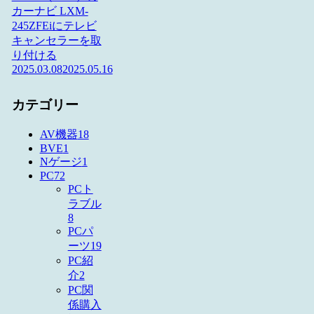
カーナビ LXM-
245ZFEiにテレビ
キャンセラーを取
り付ける
2025.03.08
2025.05.16
カテゴリー
AV機器
18
BVE
1
Nゲージ
1
PC
72
PCト
ラブル
8
PCパ
ーツ
19
PC紹
介
2
PC関
係購入