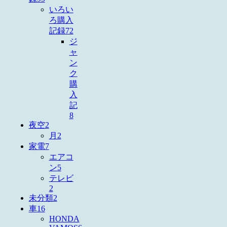
いろい
ろ購入
記録
72
ジ
ャ
ン
ク
購
入
記
8
夜空
2
月
2
家電
7
エアコ
ン
5
テレビ
2
未分類
2
車
16
HONDA