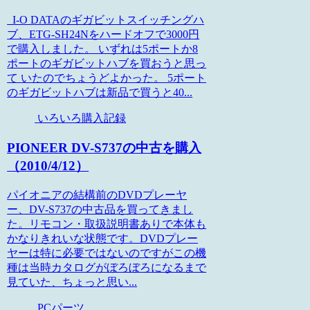
I-O DATAのギガビットスイッチングハ
ブ、ETG-SH24Nをハードオフで3000円
で購入しました。 いずれは5ポートか8
ポートのギガビットハブを買おうと思っ
て いたのでちょうどよかった。 5ポート
のギガビットハブは新品で買うと40...
いろいろ購入記録
PIONEER DV-S737の中古を購入
（2010/4/12）
パイオニアの結構前のDVDプレーヤ
ー、DV-S737の中古品を買ってきまし
た。リモコン・取扱説明書ありで本体も
かなりきれいな状態です。DVDプレー
ヤーは特に必要ではないのですがこの機
種は当時カタログがぼろぼろになるまで
見ていた、ちょっと思い...
PCパーツ