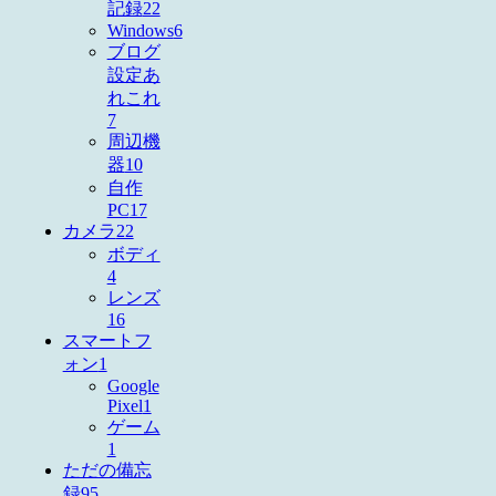
記録
22
Windows
6
ブログ
設定あ
れこれ
7
周辺機
器
10
自作
PC
17
カメラ
22
ボディ
4
レンズ
16
スマートフ
ォン
1
Google
Pixel
1
ゲーム
1
ただの備忘
録
95