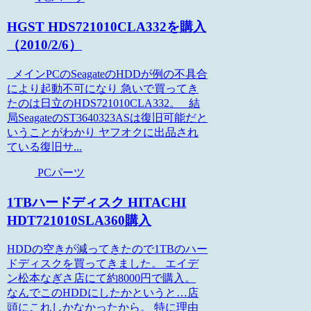
HGST HDS721010CLA332を購入
（2010/2/6）
メインPCのSeagateのHDDが例の不具合
により起動不可になり 急いで買ってき
たのは日立のHDS721010CLA332。 結
局SeagateのST3640323ASは復旧可能だと
いうことがわかり ヤフオクに出品され
ている復旧サ...
PCパーツ
1TBハードディスク HITACHI
HDT721010SLA360購入
HDDの空きが減ってきたので1TBのハー
ドディスクを買ってきました。 エイデ
ン松本なぎさ店にて約8000円で購入。
なんでこのHDDにしたかというと…店
頭にこれしかなかったから。 特に理由