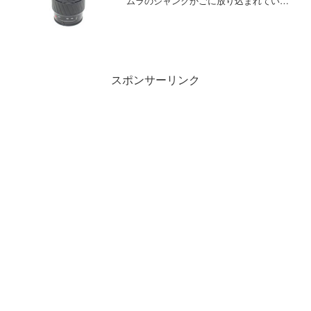
ムラのジャンクかごに放り込まれていた
ものです。 レンズキャップ前後とフード
つきでした。 レンズ内は少々チリの混入
がありますがほかは問題...
スポンサーリンク