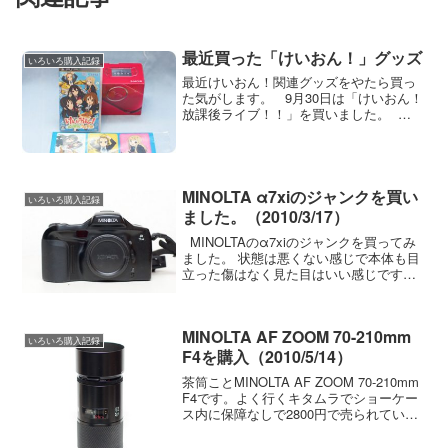
最近買った「けいおん！」グッズ
いろいろ購入記録
最近けいおん！関連グッズをやたら買っ
た気がします。 9月30日は「けいおん！
放課後ライブ！！」を買いました。
PSPは持っていません。 なので弟の
PSPを拝借して2週間ほど遊んでいたので
すが取り上げられてしまい 結局PSPも買
わ...
MINOLTA α7xiのジャンクを買い
いろいろ購入記録
ました。（2010/3/17）
MINOLTAのα7xiのジャンクを買ってみ
ました。 状態は悪くない感じで本体も目
立った傷はなく見た目はいい感じです。
グリップゴムが白くなっていたりひび割
れていたりしているものが結構あります
がこれはまだ問題なさそうでした。 とり
MINOLTA AF ZOOM 70-210mm
あえず...
いろいろ購入記録
F4を購入（2010/5/14）
茶筒ことMINOLTA AF ZOOM 70-210mm
F4です。よく行くキタムラでショーケー
ス内に保障なしで2800円で売られていま
した。このレンズすでに所有しており普
段の鉄道撮影にもっともよく使うレンズ