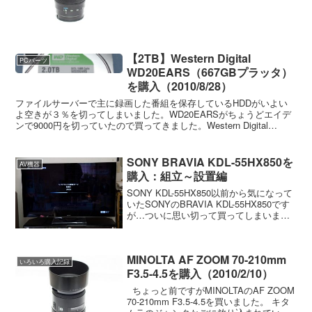
なんですが、最近は傷みが目立つよ...
【2TB】Western Digital
PCパーツ
WD20EARS（667GBプラッタ）
を購入（2010/8/28）
ファイルサーバーで主に録画した番組を保存しているHDDがいよい
よ空きが３％を切ってしまいました。WD20EARSがちょうどエイデ
ンで9000円を切っていたので買ってきました。Western Digital
WD20EARS-00MVWB0表...
SONY BRAVIA KDL-55HX850を
AV機器
購入：組立～設置編
SONY KDL-55HX850以前から気になって
いたSONYのBRAVIA KDL-55HX850です
が…ついに思い切って買ってしまいまし
た。地元の家電量販店での購入も考えて
いましたが、ど田舎故に値段が高くあま
り値引きも期待できそうになか...
MINOLTA AF ZOOM 70-210mm
いろいろ購入記録
F3.5-4.5を購入（2010/2/10）
ちょっと前ですがMINOLTAのAF ZOOM
70-210mm F3.5-4.5を買いました。 キタ