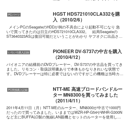
実装。右側には”HP”のシールが貼ってあ
ります。 memtest86を実行します。特に
問題はない様子。 今年に入...
HGST HDS721010CLA332を購
PCパーツ
入（2010/2/6）
メインPCのSeagateのHDDが例の不具合により起動不可になり 急
いで買ってきたのは日立のHDS721010CLA332。 結局Seagateの
ST3640323ASは復旧可能だということがわかり ヤフオクに出品され
ている復旧サ...
PIONEER DV-S737の中古を購入
いろいろ購入記録
（2010/4/12）
パイオニアの結構前のDVDプレーヤー、DV-S737の中古品を買ってき
ました。リモコン・取扱説明書ありで本体もかなりきれいな状態で
す。DVDプレーヤーは特に必要ではないのですがこの機種は当時カタ
ログがぼろぼろになるまで見ていた、ちょっと思い...
NTT-ME 高速ブロードバンドルー
PC関係購入記録
ター MN8300を買ってみました
（2011/4/11）
2011年4月11日（月）NTT-MEのルーター、MN8300が中古で1000円
だったので買ってみました。いままではWZR-HP-G54やWHR-G300N
など主にBUFFALO製の無線LAN親機とセットのルーターを使用して
きましたが、いま...