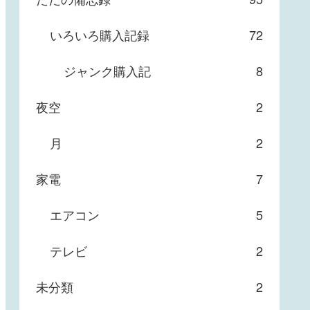
いろいろ購入記録
72
ジャンク購入記
8
夜空
2
月
2
家電
7
エアコン
5
テレビ
2
未分類
2