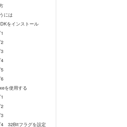
方
で使うには
s SDKをインストール
1
プ2
3
4
5
6
s.exeを使用する
1
2
3
4 32Bitフラグを設定