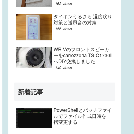
163 views
ダイキンうるさら 湿度戻り
対策と送風音の対策
156 views
WR-Vのフロントスピーカ
ーをcarrozzeria TS-C1730II
へDIY交換しました
140 views
新着記事
PowerShellとバッチファイ
ルでファイル作成日時を一
括変更する