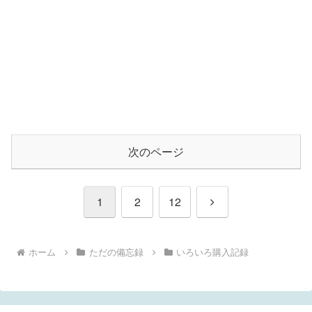
次のページ
次
1
2
12
へ
ホーム
ただの備忘録
いろいろ購入記録