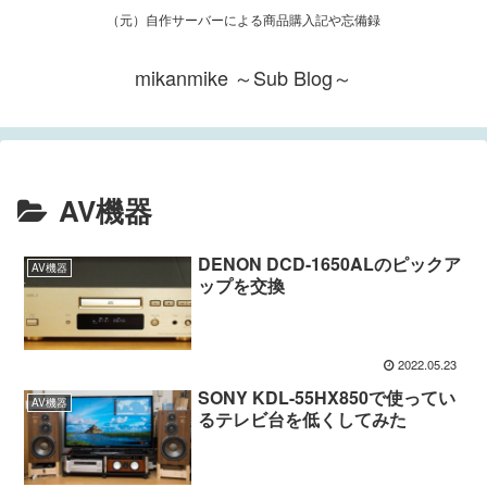
（元）自作サーバーによる商品購入記や忘備録
mikanmike ～Sub Blog～
AV機器
DENON DCD-1650ALのピックア
AV機器
ップを交換
2022.05.23
SONY KDL-55HX850で使ってい
AV機器
るテレビ台を低くしてみた