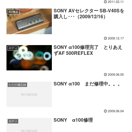
2011.02.11
SONY AVセレクター SB-V40Sを
AV機器
購入し･･･（2009/12/16）
2009.12.17
SONY α100修理完了 とりあえ
ボディ
ずAF 500REFLEX
2009.06.05
SONY α100 まだ修理中。。。
ただの備忘録
2009.06.04
SONY α100修理
ボディ