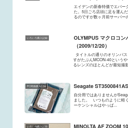
エイデンの新春特価でエバーグリーン
た。5日ごろ店頭に足を運ん
るのですが数ヶ月前サーバーの
OLYMPUS マクロコ
いろいろ購入記録
（2009/12/20）
タイトルの通りのオリンパス
すがたぶんMCON-40という
るレンズのほとんどが最短撮影距
Seagate ST3500841
PC関係購入記録
自分用ではありませんがSeagateの
ました。 いつものように軽く
ーケンシャルはやっぱ...
MINOLTA AF ZOOM
いろいろ購入記録