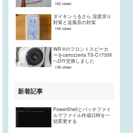
162 views
ダイキンうるさら 湿度戻り
対策と送風音の対策
156 views
WR-Vのフロントスピーカ
ーをcarrozzeria TS-C1730II
へDIY交換しました
136 views
新着記事
PowerShellとバッチファイ
ルでファイル作成日時を一
括変更する