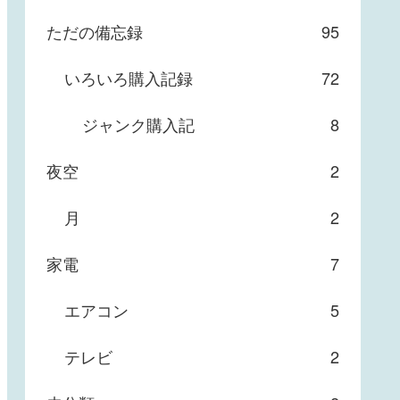
ただの備忘録
95
いろいろ購入記録
72
ジャンク購入記
8
夜空
2
月
2
家電
7
エアコン
5
テレビ
2