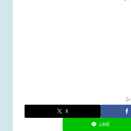
シ
X
LINE