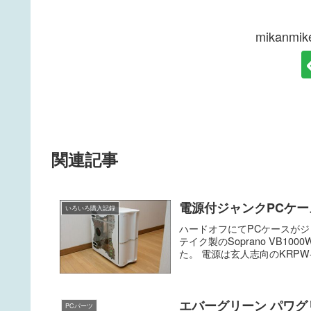
mikanm
関連記事
電源付ジャンクPCケー
いろいろ購入記録
ハードオフにてPCケースが
テイク製のSoprano VB10
た。 電源は玄人志向のKRPW-V5
エバーグリーン パワグリ２ 
PCパーツ