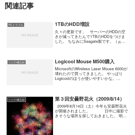
関連記事
1TBのHDD増設
PCトラブル
久々の更新です。 サーバーのHDDの空
きが減ってきたんで1TBのHDDをつけま
した。 ちなみにSeagate製です。（ぉぃ
しかもファーム不具合があった
ST31000333AS！ それはさておき、早
速サーバーに取り付けたのですが...
Logicool Mouse M500購入
ただの備忘録
MicrosoftのWireless Laser Mouse 6000が
壊れたので買ってきました。 やっぱり
Logicoolのほうが使いやすいかな。
Microsoftのヌルヌルホイールは好みじゃ
ないので。
第３回安曇野花火（2009/8/14）
ただの備忘録
2009年8月14日（土）今年も安曇野花火
が開催されました。 日中に撮影で
きそうな場所を探しておきました。 明科
町で開催していた頃は、地上スターマイ
ンや犀川の広い川幅を使用したナイヤガ
ラなど、ちょっと変わった花火が...