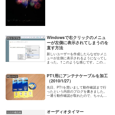
Windowsで右クリックのメニュ
PCトラブル
ーが左側に表示されてしまうのを
直す方法
新しいユーザーを作成したらなぜかメニ
ューが左側に表示されるようになってし
まった。↑このような感じです。このト
ラブルはレジストリを修正することで解
決できます。コントロールパネルに
「Tablet PC 設定」がある場合はこの設定
PT1用にアンテナケーブルを加工
PCパーツ
から修正すること...
（2010/1/27）
先日、PT1を買いまして動作確認まで行
ったという内容のブログを書きました。
一通り動作確認が取れたので、ちゃんと
したアンテナケーブルを作ることにしま
した。 PT1、PT2は4チューナーですが
分配器や分波器を内蔵していないので結
オーディオタイマー
構配線が面...
ただの備忘録