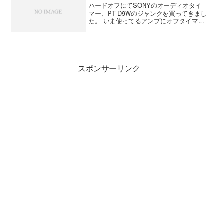
ハードオフにてSONYのオーディオタイ
マー、PT-D9Wのジャンクを買ってきまし
た。 いま使ってるアンプにオフタイマー
がないのでいつかはタイマーをつけよう
と思ってましたが なかなか買う機会があ
りませんでした。 古い物なのでバック
アップ用...
スポンサーリンク