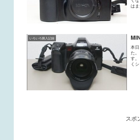
はま
MI
いろいろ購入記録
本日
た。
す。
くシ
スポ