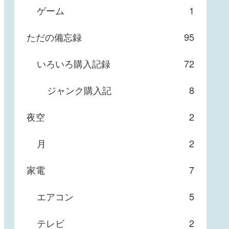
ゲーム
1
ただの備忘録
95
いろいろ購入記録
72
ジャンク購入記
8
夜空
2
月
2
家電
7
エアコン
5
テレビ
2