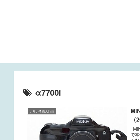
α7700i
MI
いろいろ購入記録
（2
MI
で本
くな