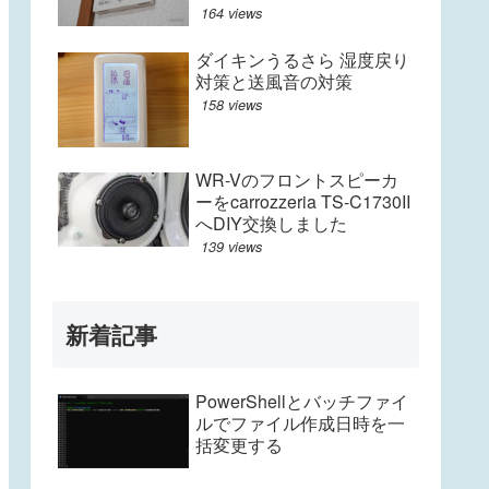
164 views
ダイキンうるさら 湿度戻り
対策と送風音の対策
158 views
WR-Vのフロントスピーカ
ーをcarrozzeria TS-C1730II
へDIY交換しました
139 views
新着記事
PowerShellとバッチファイ
ルでファイル作成日時を一
括変更する