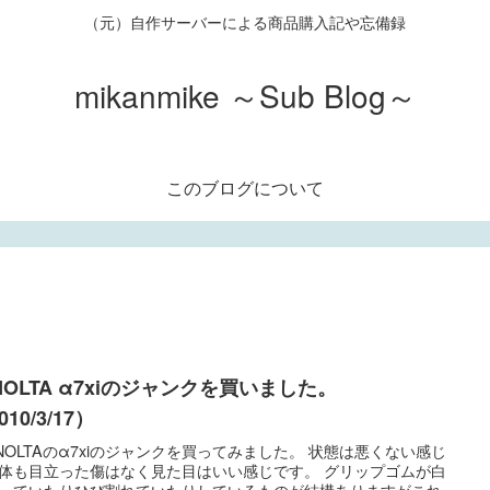
（元）自作サーバーによる商品購入記や忘備録
mikanmike ～Sub Blog～
このブログについて
NOLTA α7xiのジャンクを買いました。
010/3/17）
NOLTAのα7xiのジャンクを買ってみました。 状態は悪くない感じ
体も目立った傷はなく見た目はいい感じです。 グリップゴムが白
っていたりひび割れていたりしているものが結構ありますがこれ