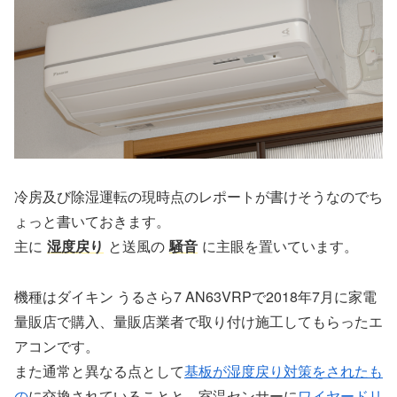
冷房及び除湿運転の現時点のレポートが書けそうなのでち
ょっと書いておきます。
主に
湿度戻り
と送風の
騒音
に主眼を置いています。
機種はダイキン うるさら7 AN63VRPで2018年7月に家電
量販店で購入、量販店業者で取り付け施工してもらったエ
アコンです。
また通常と異なる点として
基板が湿度戻り対策をされたも
の
に交換されていることと、室温センサーに
ワイヤードリ