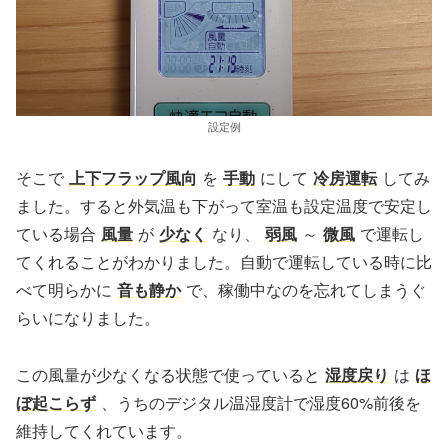
設定例
そこで
上下フラップ風向
を
手動
にして
冷房運転
してみ
ました。すると外気温も下がって室温も設定温度で安定し
ている場合
風量
が
少なく
なり、
弱風
～
微風
で運転し
てくれることがわかりました。自動で運転している時に比
べて明らかに
音も静か
で、稼働中なのを忘れてしまうぐ
らいになりました。
この風量が少なくなる状態で使っていると
湿度戻り
は
ほ
ぼ起こらず
、うちのデジタル温湿度計で湿度60%前後を
維持してくれています。