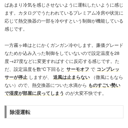
ばあまり冷気を感じさせないように運転したいように感じ
ます。カタログでうたわれているプレミアム冷房や状況に
応じて熱交換器の一部を冷やすという制御が機能している
感じです。
一方霧ヶ峰はとにかくガンガン冷やします。廉価グレード
なためか込み入った制御をしていないので設定温度を28
度→27度などに変更すればすぐに反応する感じです。た
だ、設定温度を数℃下回ると
サーモオフ
で
コンプレッ
サーが停止
しますが、
送風は止まらない
（微風にもなら
ない）ので、熱交換器についた水滴から
ものすごい勢い
で湿度が部屋に戻ってしまう
のが大変不快です。
除湿運転