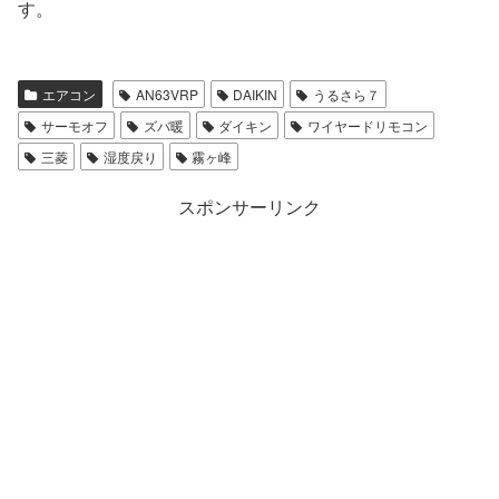
す。
エアコン
AN63VRP
DAIKIN
うるさら７
サーモオフ
ズバ暖
ダイキン
ワイヤードリモコン
三菱
湿度戻り
霧ヶ峰
スポンサーリンク