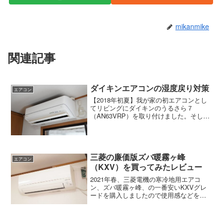
mikanmike
関連記事
ダイキンエアコンの湿度戻り対策
エアコン
【2018年初夏】我が家の初エアコンとし
てリビングにダイキンのうるさら７
（AN63VRP）を取り付けました。そして
何カ月か使っていると不満点が出てきま
す。冷房の湿度戻り冷房運転で使ってい
ると最初はいいけど徐々に部屋の湿度が
上がってきます。日...
三菱の廉価版ズバ暖霧ヶ峰
エアコン
（KXV）を買ってみたレビュー
2021年春、三菱電機の寒冷地用エアコ
ン、ズバ暖霧ヶ峰、の一番安いKXVグレ
ードを購入しましたので使用感などをレ
ビューします。