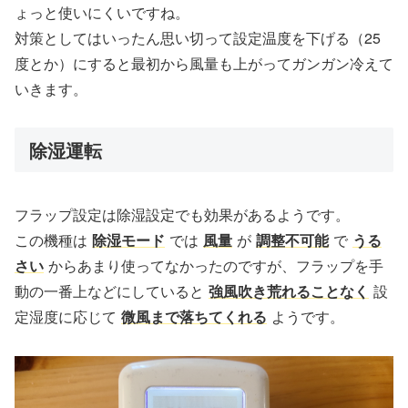
ょっと使いにくいですね。
対策としてはいったん思い切って設定温度を下げる（25
度とか）にすると最初から風量も上がってガンガン冷えて
いきます。
除湿運転
フラップ設定は除湿設定でも効果があるようです。
この機種は
除湿モード
では
風量
が
調整不可能
で
うる
さい
からあまり使ってなかったのですが、フラップを手
動の一番上などにしていると
強風吹き荒れることなく
設
定湿度に応じて
微風まで落ちてくれる
ようです。