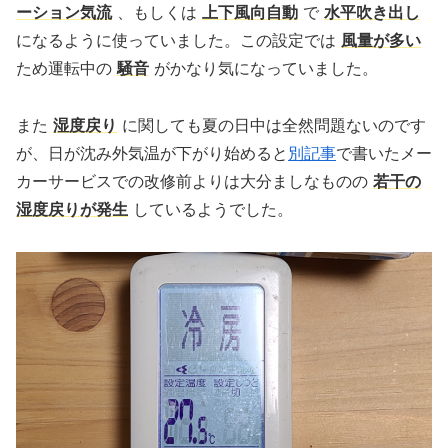
ーション気流
、もしくは
上下風向自動
で
水平吹き出し
になるように使っていました。この設定では
風量が多い
ため運転中の
騒音
がかなり気になっていました。
また
湿度戻り
に関しても夏の日中は全然問題ないのです
が、日が沈み外気温が下がり始めると
別記事
で書いたメー
カーサービスでの改修前よりは大分ましなものの
若干の
湿度戻りが発生
しているようでした。