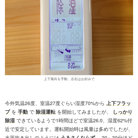
上下風向を手動、左右はお好みで
今外気温26度、室温27度ぐらい湿度70%から
上下フラッ
プ
を
手動
で
除湿運転
を開始してみましたが、
しっかり
除湿
できているようで1時間ほどで室温26.0、湿度62%付
近で安定しています。運転開始時は風量は多めでしたが、
水平吹き出しのようには
うるさくならず
、20～30分ほど