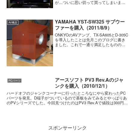
が…ついに思い切って買ってしまいまし
た。地元の家電量販店での購入も考えて
いましたが、ど田舎故に値段が高くあま
り値引きも期待できそうになか...
YAMAHA YST-SW325 サブウー
AV機器
ファーを購入（2011/8/9）
ONKYOのAVアンプ、TX-SA605とD-305C
を導入したことは先月このブログに書き
ました。これで一通り満足したもののや
っぱりウーファーがしっくり来ないので
買い換えたいなと思っていたところ、状
態のよい中古のYAMAHA YST-SW3...
アースソフト PV3 Rev.Aのジャ
PCパーツ
ンクを購入（2010/12/1）
ハードオフのジャンクコーナーに行ったところなにやら変わったPC
パーツを発見。D端子がついているので基板をみてみるとやっぱりあ
のPVシリーズでした。今回見つけたのはPV3 Rev.Aで値段は300円で
した。この値段なら不動でも問題ないので買っ...
スポンサーリンク