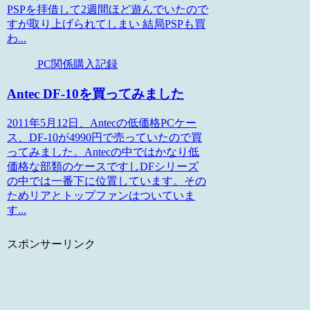
PSPを拝借して2週間ほど遊んでいたので
すが取り上げられてしまい 結局PSPも買
わ...
PC関係購入記録
Antec DF-10を買ってみました
2011年5月12日、Antecの低価格PCケー
ス、DF-10が4990円で売っていたので買
ってみました。Antecの中ではかなり低
価格な部類のケースですしDFシリーズ
の中では一番下に位置しています。その
ためリアとトップファンはついていま
す...
スポンサーリンク