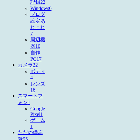
記録
22
Windows
6
ブログ
設定あ
れこれ
7
周辺機
器
10
自作
PC
17
カメラ
22
ボディ
4
レンズ
16
スマートフ
ォン
1
Google
Pixel
1
ゲーム
1
ただの備忘
録
95