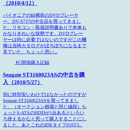
（2010/4/12）
パイオニアの結構前のDVDプレーヤ
ー、DV-S737の中古品を買ってきまし
た。リモコン・取扱説明書ありで本体も
かなりきれいな状態です。DVDプレー
ヤーは特に必要ではないのですがこの機
種は当時カタログがぼろぼろになるまで
見ていた、ちょっと思い...
PC関係購入記録
Seagate ST3160023ASの中古を購
入（2010/5/27）
別に特別安いわけではなかったのですが
Seagate ST3160023ASを買ってきまし
た。（オークション相場と同じ値段）ち
ょっとS-ATAのHDDが1台あるといろい
ろ使えるかなと思って購入することにし
ました。あとこれのIDEタイプのST3...