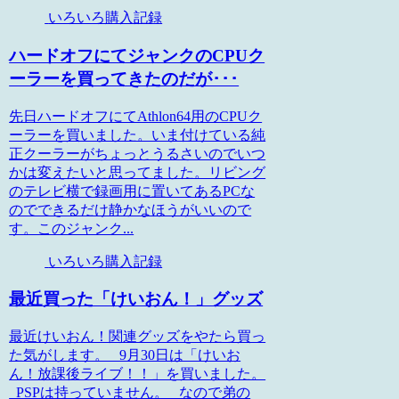
いろいろ購入記録
ハードオフにてジャンクのCPUク
ーラーを買ってきたのだが･･･
先日ハードオフにてAthlon64用のCPUク
ーラーを買いました。いま付けている純
正クーラーがちょっとうるさいのでいつ
かは変えたいと思ってました。リビング
のテレビ横で録画用に置いてあるPCな
のでできるだけ静かなほうがいいので
す。このジャンク...
いろいろ購入記録
最近買った「けいおん！」グッズ
最近けいおん！関連グッズをやたら買っ
た気がします。 9月30日は「けいお
ん！放課後ライブ！！」を買いました。
PSPは持っていません。 なので弟の