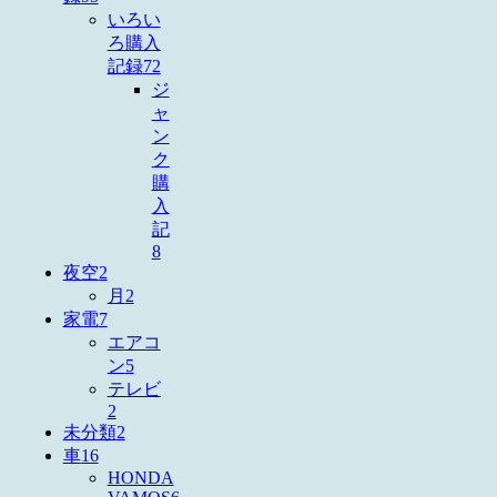
いろい
ろ購入
記録
72
ジ
ャ
ン
ク
購
入
記
8
夜空
2
月
2
家電
7
エアコ
ン
5
テレビ
2
未分類
2
車
16
HONDA