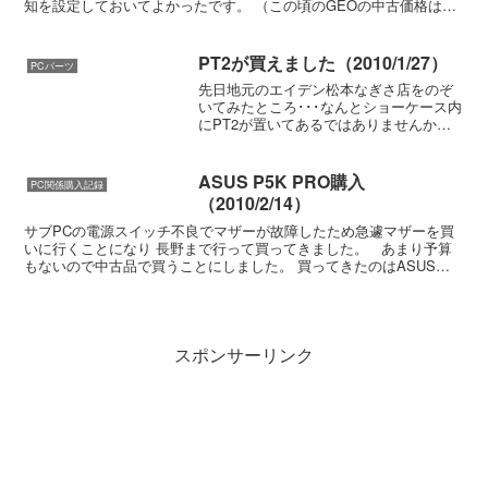
知を設定しておいてよかったです。 （この頃のGEOの中古価格は
6000円弱でした。） オークションでも買おう...
PT2が買えました（2010/1/27）
PCパーツ
先日地元のエイデン松本なぎさ店をのぞ
いてみたところ･･･なんとショーケース内
にPT2が置いてあるではありませんか！1
月中旬に店員に聞いてみたところ予約不
可だったのでオクでPT1を買ったんです
けど･･･どうやら入荷できたようです。一
ASUS P5K PRO購入
PC関係購入記録
昨日行って...
（2010/2/14）
サブPCの電源スイッチ不良でマザーが故障したため急遽マザーを買
いに行くことになり 長野まで行って買ってきました。 あまり予算
もないので中古品で買うことにしました。 買ってきたのはASUS
P5K PROの中古です。値段は6,500円と別...
スポンサーリンク