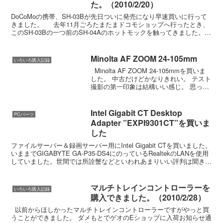
た。（2010/2/20）
DoCoMoの携帯、SH-03Bが先日ついに発売になり早速買いに行って
きました。 去年11月ごろたまたまドコモショップへ行ったとき、
このSH-03Bの一つ前のSH-04Aのホットモックを触ってきました。
タッチ操作とかまったく期待せ...
Minolta AF ZOOM 24-105mm
いろいろ購入記録
Minolta AF ZOOM 24-105mmを買いま
した。 中古だけどかなりきれい。 テスト
撮影の第一印象は結構いい感じ。 思った
よりシャープに写ります。 オークショ
ン相場より安く買えたし。 28-105mmは
売っちゃおうかな。...
Intel Gigabit CT Desktop
PCパーツ
Adapter ”EXPI9301CT”を買いま
した
ファイルサーバー＆録画サーバー用にIntel Gigabit CTを買いました。
いままでGIGABYTE GA-P35-DS4にのっているRealtekのLANを使用
していました。世間では所詮蟹などといわれあまりいい評判は聞きま
せんがうちで...
マルチトレインコントローラーを
いろいろ購入記録
購入できました。（2010/2/28）
以前からほしかったマルチトレインコントローラーですがやっと買
うことができました。 ダメもとでゲオのEショップに入荷お知らせ通