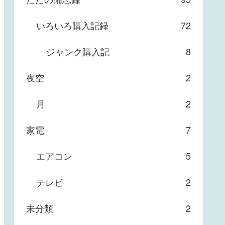
いろいろ購入記録
72
ジャンク購入記
8
夜空
2
月
2
家電
7
エアコン
5
テレビ
2
未分類
2