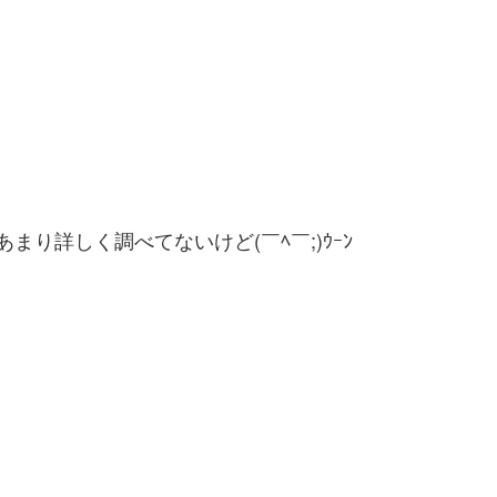
まり詳しく調べてないけど(￣ﾍ￣;)ｳｰﾝ