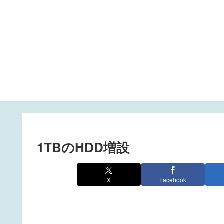
1TBのHDD増設
X
Facebook