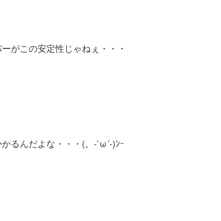
バーがこの安定性じゃねぇ・・・
・
んだよな・・・(。-`ω´-)ﾝｰ