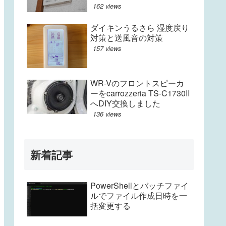
162 views
ダイキンうるさら 湿度戻り
対策と送風音の対策
157 views
WR-Vのフロントスピーカ
ーをcarrozzeria TS-C1730II
へDIY交換しました
136 views
新着記事
PowerShellとバッチファイ
ルでファイル作成日時を一
括変更する