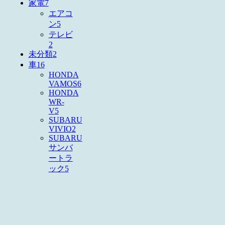
家電
7
エアコ
ン
5
テレビ
2
未分類
2
車
16
HONDA
VAMOS
6
HONDA
WR-
V
5
SUBARU
VIVIO
2
SUBARU
サンバ
ートラ
ック
5