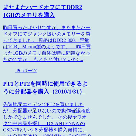
またまたハードオフにてDDR2
1GBのメモリを購入
昨日買ったばかりですが、またまたハー
ドオフにてジャンク扱いのメモリーを買
ってきました。 規格はDDR2-800、容量
は1GB、Micron製のようです。 昨日買
った1GBのメモリ自体は特に問題なかっ
たのですが、 もともと付いていた5...
PCパーツ
PT1とPT2を同時に使用できるよ
うに分配器を購入（2010/1/31）
先週地元エイデンでPT2を買いました
が、分配器が足りないので動作確認程度
しかできませんでした。 その後ヤフオ
クで中古品を探し、DX ANTENNA の
CSD-76という６分配器を購入候補に。