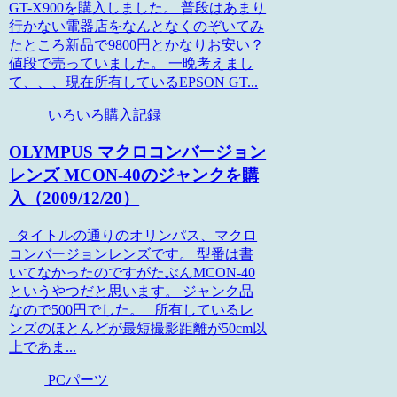
GT-X900を購入しました。 普段はあまり
行かない電器店をなんとなくのぞいてみ
たところ新品で9800円とかなりお安い？
値段で売っていました。 一晩考えまし
て、、、現在所有しているEPSON GT...
いろいろ購入記録
OLYMPUS マクロコンバージョン
レンズ MCON-40のジャンクを購
入（2009/12/20）
タイトルの通りのオリンパス、マクロ
コンバージョンレンズです。 型番は書
いてなかったのですがたぶんMCON-40
というやつだと思います。 ジャンク品
なので500円でした。 所有しているレ
ンズのほとんどが最短撮影距離が50cm以
上であま...
PCパーツ