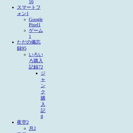
16
スマートフ
ォン
1
Google
Pixel
1
ゲーム
1
ただの備忘
録
95
いろい
ろ購入
記録
72
ジ
ャ
ン
ク
購
入
記
8
夜空
2
月
2