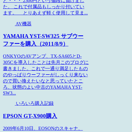
ど・・・ 2300円という値段に負けまし
た。 これで付属品もしっかり付いてい
ます。 とりあえず軽く使用して見ま...
AV機器
YAMAHA YST-SW325 サブウー
ファーを購入（2011/8/9）
ONKYOのAVアンプ、TX-SA605とD-
305Cを導入したことは先月このブログに
書きました。これで一通り満足したもの
のやっぱりウーファーがしっくり来ない
ので買い換えたいなと思っていたとこ
ろ、状態のよい中古のYAMAHA YST-
SW3...
いろいろ購入記録
EPSON GT-X900購入
2009年6月10日、EOSONのスキャナ、