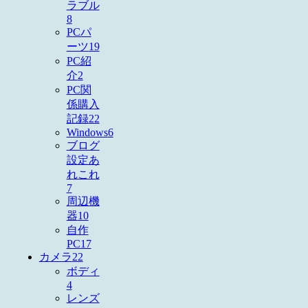
ラブル
8
PCパ
ーツ
19
PC紹
介
2
PC関
係購入
記録
22
Windows
6
ブログ
設定あ
れこれ
7
周辺機
器
10
自作
PC
17
カメラ
22
ボディ
4
レンズ