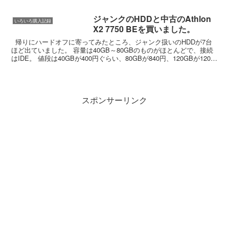
た。 これで付属品もしっかり付いていま
す。 とりあえず軽く使用して見ま...
ジャンクのHDDと中古のAthlon
いろいろ購入記録
X2 7750 BEを買いました。
帰りにハードオフに寄ってみたところ、ジャンク扱いのHDDが7台
ほど出ていました。 容量は40GB～80GBのものがほとんどで、接続
はIDE。 値段は40GBが400円ぐらい、80GBが840円、120GBが1200
円ぐらいでした。 ...
スポンサーリンク