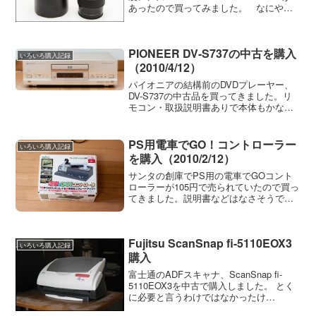
あったので買ってみました。 なにやら
ミノルタのレンズケースが置いてあった
ので何かと思って開けてみたらこれでし
た。 絞りやピントリングの...
PIONEER DV-S737の中古を購入
いろいろ購入記録
（2010/4/12）
パイオニアの結構前のDVDプレーヤー、
DV-S737の中古品を買ってきました。リ
モコン・取扱説明書ありで本体もかなり
きれいな状態です。DVDプレーヤーは特
に必要ではないのですがこの機種は当時
カタログがぼろぼろになるまで見てい
PS用電車でGO！コントローラー
いろいろ購入記録
た、ちょっと思い...
を購入（2010/2/12）
サンタの創庫でPS用の電車でGOコント
ローラーが105円で売られていたので買っ
てきました。説明書などはなさそうです
が箱つきです。ソフトも一緒に売られて
いるかも知れないのでソフトの棚を見て
みましたがありませんでした。そして105
Fujitsu ScanSnap fi-5110EOX3
円を支払い買っ...
いろいろ購入記録
購入
富士通のADFスキャナ、ScanSnap fi-
5110EOX3を中古で購入しました。 とく
に必要と言うわけではなかったけ
ど・・・ 2300円という値段に負けまし