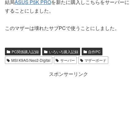
結局
ASUS P5K PRO
を新たに購入しこちらをサーバーに
することにしました。
このマザーは壊れたサブPCで使うことにしました。
PC関係購入記録
いろいろ購入記録
自作PC
MSI K9AG Neo2-Digital
サーバー
マザーボード
スポンサーリンク