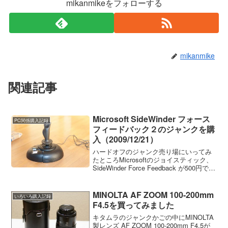
mikanmikeをフォローする
mikanmike
関連記事
Microsoft SideWinder フォース
PC関係購入記録
フィードバック２のジャンクを購
入（2009/12/21）
ハードオフのジャンク売り場にいってみ
たところMicrosoftのジョイスティック、
SideWinder Force Feedback が500円でお
いてあったので買ってきました。実は
SideWinder Force Feedback Pro...
MINOLTA AF ZOOM 100-200mm
いろいろ購入記録
F4.5を買ってみました
キタムラのジャンクかごの中にMINOLTA
製レンズ AF ZOOM 100-200mm F4.5が