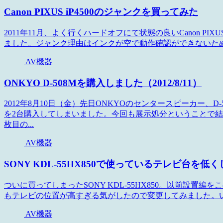
Canon PIXUS iP4500のジャンクを買ってみた
2011年11月、よく行くハードオフにて状態の良いCanon PIX
ました。ジャンク理由はインクが空で動作確認ができないため
AV機器
ONKYO D-508Mを購入しました（2012/8/11）
2012年8月10日（金）先日ONKYOのセンタースピーカー、D
を2台購入してしまいました。今回も展示処分ということで結
枚目の...
AV機器
SONY KDL-55HX850で使っているテレビ台を低
ついに買ってしまったSONY KDL-55HX850。以前設置
もテレビの位置が高すぎる気がしたので変更してみました。いままで使
AV機器