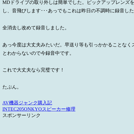
MDドライブの取り外しは簡単でした。ピックアップレンズ
し、音飛びします･･･あっでもこれは昨日の不調時に録音し
全消去し改めて録音しました。
あっ今度は大丈夫みたいだ。早送り等も引っかかることなく
とわからないので今録音中です。
これで大丈夫なら完璧です！
たぶん。
AV機器
ジャンク購入記
INTEC205
ONKYO
スピーカー
修理
スポンサーリンク