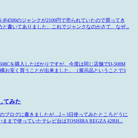
US iP4500のジャンクが2100円で売られていたので買ってき
と書いてありました。これでジャンクなのかさて、なぜ...
-508Cを購入したばかりですが、今度は同じ店舗でD-508M
構お安く買うことが出来ました。（展示品ということで3
くしてみた
編をこのブログに書きましたが…2～3日使ってみたところどうに
っていたテレビ台はTOSHIBA REGZA 42RH...